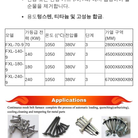
순물을 제거합니다.
용도
텅스텐, 티타늄 및 고성능 합금
.
가등급 전
가열 구역
모델
온도 ((°C)
전압률
단계
력 (KW)
(MM)
FXL-70-9
70
1050
380V
3
2800X500X80
FXL-140-
140
1050
380V
3
4500X600X80
9
FXL-180-
180
1050
380V
3
6000X600X80
9
FXL-240-
240
1050
380V
3
6700X800X80
9