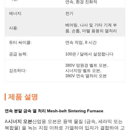
연속, 환경 친화적
에너지:
전기
베어링, 나사 및 기타 기계 부
사용:
품, 손톱, 마텔 용융의 열처리
듀티 싸이클:
연속 작업, 8 시간
공급 능력:
100은 / 달에서 설정합니다
380V 망원경 벨트 오븐
, 
강조하다:
시너지망 벨트 오븐
, 
380V 연속 열처리 오븐
제품 설명
연속 분말 금속 열 처리 Mesh-belt Sintering Furnace
A
시너지 오븐
산업용 오븐은 용액 물질 (금속, 세라믹 또는
복합물) 을 녹는 지점 이하로 가열하여 입자가 결합하여 고