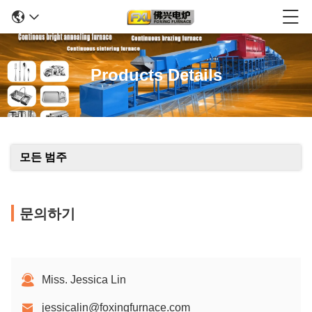
Products Details
모든 범주
문의하기
Miss. Jessica Lin
jessicalin@foxingfurnace.com