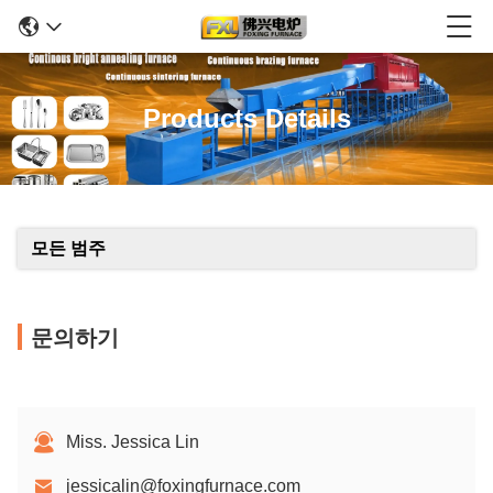
Products Details
모든 범주
문의하기
Miss. Jessica Lin
jessicalin@foxingfurnace.com