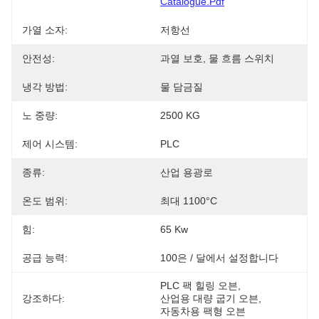
Catalogue.pdf
가열 소자:
저항선
안전성:
과열 보호, 물 흐름 스위치
냉각 방법:
물 담금질
노 중량:
2500 KG
제어 시스템:
PLC
종류:
산업 용광로
온도 범위:
최대 1100°C
힘:
65 Kw
공급 능력:
100은 / 달에서 설정합니다
PLC 팩 힐링 오븐
, 
강조하다:
산업용 대량 굽기 오븐
, 
자동차용 팩형 오븐