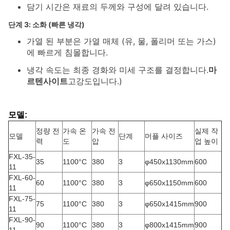
담기 시간은 재료의 두께와 구성에 달려 있습니다.
단계 3: 소화 (빠른 냉각)
가열 된 부분은 가열 매체 (유, 물, 폴리머 또는 가스)
에 빠르게 침몰합니다.
냉각 속도는 최종 경화와 미세 구조를 결정합니다.
마
르텐사이트
고강도입니다.)
모델:
정량 전
가속 온
가속 전
실제 작
모델
단계
머플 사이즈
력
도
압
업 높이
FXL-35-
35
1100°C
380
3
φ450x1130mm
600
11
FXL-60-
60
1100°C
380
3
φ650x1150mm
600
11
FXL-75-
75
1100°C
380
3
φ650x1415mm
900
11
FXL-90-
90
1100°C
380
3
φ800x1415mm
900