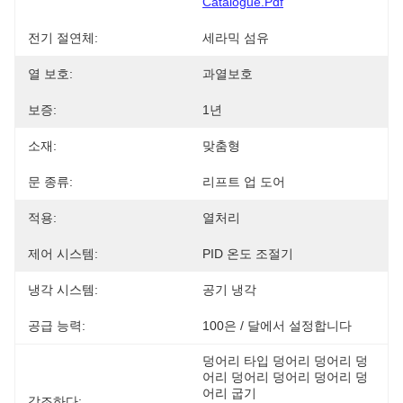
Catalogue.pdf
전기 절연체:
세라믹 섬유
열 보호:
과열보호
보증:
1년
소재:
맞춤형
문 종류:
리프트 업 도어
적용:
열처리
제어 시스템:
PID 온도 조절기
냉각 시스템:
공기 냉각
공급 능력:
100은 / 달에서 설정합니다
덩어리 타입 덩어리 덩어리 덩
어리 덩어리 덩어리 덩어리 덩
어리 굽기
강조하다: