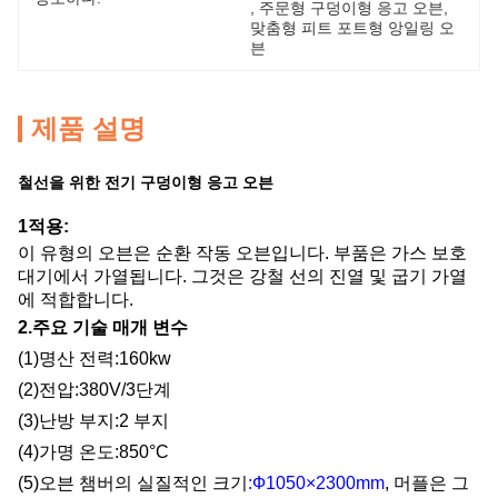
, 
주문형 구덩이형 응고 오븐
, 
맞춤형 피트 포트형 앙일링 오
븐
제품 설명
철선을 위한 전기 구덩이형 응고 오븐
1적용:
이 유형의 오븐은 순환 작동 오븐입니다. 부품은 가스 보호
대기에서 가열됩니다. 그것은 강철 선의 진열 및 굽기 가열
에 적합합니다.
2.
주요 기술 매개 변수
(1)
명산 전력:160kw
(2)
전압:380V/3단계
(3)
난방 부지:2 부지
(4)
가명 온도:850°C
(5)
오븐 챔버의 실질적인 크기
:Ф1050×2300mm
, 머플은 그