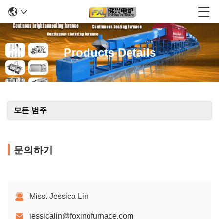
Products Details
모든 범주
문의하기
Miss. Jessica Lin
jessicalin@foxingfurnace.com