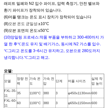
래피트 밀폐와 N2 입수 파이프, 압력 측정기, 안전 밸브와
환기 파이프가 장착되어 있습니다.
(6)
머플 탱크는 온도 표시 장치가 장착되어 있습니다
(8)
오븐 온도 균일성:
±10°C
(9)
오븐 표면의 온도:≤50°C
(10)
앙일링 프로세스:작품 부품을 부하하고 300-400까지 가
열 한 후
°C
온도 유지 및 배기가스, 동시에 N2 가스를 입수.
°C
그리고 온도를 3~6시간 유지하고, 오븐으로 280도까지
냉각합니다.
°C
그리고 해고.
모델:
정량 전
가속 온
가속 전
실제 작
모델
단계
머플 사이즈
력
도
압
업 높이
FXL-35-
35
1100°C
380
3
φ450x1130mm
600
11
FXL-60-
60
1100°C
380
3
φ650x1150mm
600
11