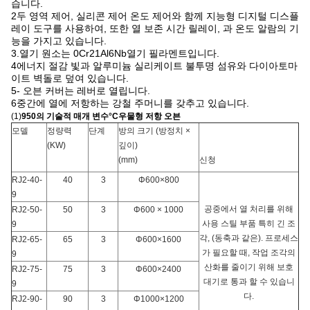
습니다.
2두 영역 제어, 실리콘 제어 온도 제어와 함께 지능형 디지털 디스플
레이 도구를 사용하여, 또한 열 보존 시간 릴레이, 과 온도 알람의 기
능을 가지고 있습니다.
3.열기 원소는 0Cr21Al6Nb열기 필라멘트입니다.
4에너지 절감 빛과 알루미늄 실리케이트 불투명 섬유와 다이아토마
이트 벽돌로 덮여 있습니다.
5- 오븐 커버는 레버로 열립니다.
6중간에 열에 저항하는 강철 주머니를 갖추고 있습니다.
(1)
950의 기술적 매개 변수
°C
우물형 저항 오븐
모델
정량력
단계
방의 크기 (방정치 ×
(KW)
깊이)
(mm)
신청
RJ2-40-
40
3
Φ600×800
9
공중에서 열 처리를 위해
RJ2-50-
50
3
Φ600 × 1000
사용 스틸 부품 특히 긴 조
9
각, (동축과 같은). 프로세스
RJ2-65-
65
3
Φ600×1600
가 필요할 때, 작업 조각의
9
산화를 줄이기 위해 보호
RJ2-75-
75
3
Φ600×2400
대기로 통과 할 수 있습니
9
다.
RJ2-90-
90
3
Φ1000×1200