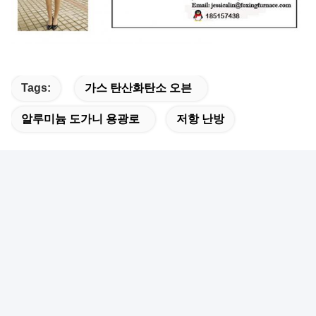
Tags:
가스 탄산화탄소 오븐
알루미늄 도가니 용광로
저항 난방
빠른 연락
주소
웅성 산업구역,난추앙 시,창창 구,포산시,중국
Tel
86--13925905083