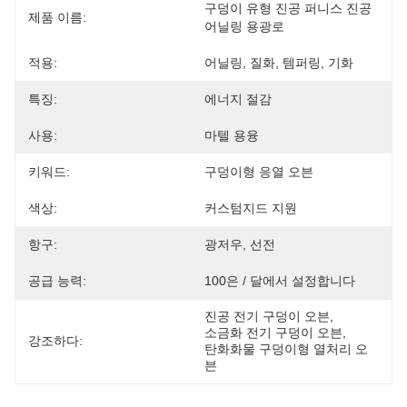
구덩이 유형 진공 퍼니스 진공 
제품 이름:
어닐링 용광로
적용:
어닐링, 질화, 템퍼링, 기화
특징:
에너지 절감
사용:
마텔 용융
키워드:
구덩이형 응열 오븐
색상:
커스텀지드 지원
항구:
광저우, 선전
공급 능력:
100은 / 달에서 설정합니다
진공 전기 구덩이 오븐
, 
소금화 전기 구덩이 오븐
, 
강조하다:
탄화화물 구덩이형 열처리 오
븐