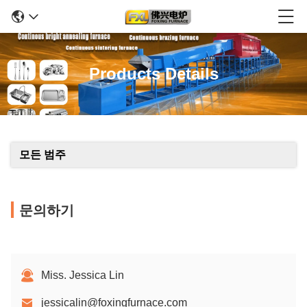
Products Details
모든 범주
문의하기
Miss. Jessica Lin
jessicalin@foxingfurnace.com