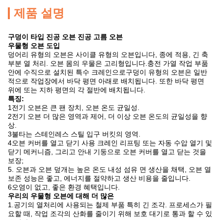
제품 설명
구덩이 타입 진공 오븐 진공 고름 오븐
우물형 오븐 도입
덩어리 유형의 오븐은 사이클 유형의 오븐입니다, 종에 적용, 긴 축
부분 열 처리. 오븐 몸의 우물은 고리형입니다.충전 가열 작업 부품
안에 수직으로 설치된 특수 크레인으로구덩이 유형의 오븐은 일반
적으로 작업장에서 바닥 평면 아래로 배치됩니다. 또한 바닥 평면
위에 또는 지하 평면의 각 절반에 배치됩니다.
특징:
1전기 오븐은 큰 팬 장치, 오븐 온도 균일성.
2전기 오븐 더 많은 영역과 제어, 더 이상 오븐 온도의 균일성을 향
상.
3불타는 스테인레스 스틸 입구 버킷의 영역.
4오븐 커버를 열고 닫기 사용 크레인 리프팅 또는 자동 수압 열기 및
닫기 메커니즘, 그리고 안내 기둥으로 오븐 커버를 열고 닫는 것을
보장;
5. 오븐과 오븐 덮개는 높은 온도 내성 섬유 면 생산을 채택, 오븐 열
보존 성능은 좋고, 에너지를 절약하고 생산 비용을 줄입니다.
6오염이 없고, 좋은 환경 혜택입니다.
우리의 우물형 오븐에 대해 더 많은
1.공기의 열처리에 사용되는 철제 부품 특히 긴 조각. 프로세스가 필
요할 때, 작업 조각의 산화를 줄이기 위해 보호 대기로 통과 할 수 있