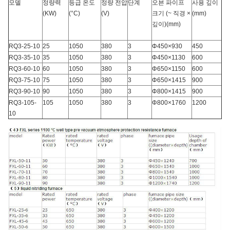
모델
정량력
등급 온도
정량 전압
단계
오븐 파이프
사용 깊이
(
KW
)
(
°C
)
(
V
)
크기 (~ 직경 ×
(
mm
)
깊이)
(
mm
)
RQ3-25-10
25
1050
380
3
Φ450×930
450
RQ3-35-10
35
1050
380
3
Φ450×1130
600
RQ3-60-10
60
1050
380
3
Φ650×1150
600
RQ3-75-10
75
1050
380
3
Φ650×1415
900
RQ3-90-10
90
1050
380
3
Φ800×1415
900
RQ3-105-
105
1050
380
3
Φ800×1760
1200
10