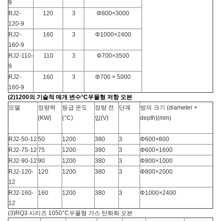
9
RJ2-
120
3
Φ800×3000
120-9
RJ2-
160
3
Φ1000×2400
160-9
RJ2-110-
110
3
Φ700×3500
9
RJ2-
160
3
Φ700 × 5000
160-9
(
2
)
1200의 기술적 매개 변수
°C
우물형 저항 오븐
모델
정량력
등급 온도
정량 전
단계
방의 크기 (diameter ×
(
KW
)
(
°C
)
압
(
V
)
depth)
(
mm
)
RJ2-50-12
50
1200
380
3
Φ600×800
RJ2-75-12
75
1200
380
3
Φ600×1600
RJ2-90-12
90
1200
380
3
Φ800×1000
RJ2-120-
120
1200
380
3
Φ800×2000
12
RJ2-160-
160
1200
380
3
Φ1000×2400
12
(
3
)
RQ3 시리즈 1050
°C
우물형 가스 탄화화 오븐