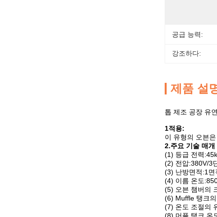
공급 능력:
강조하다:
제품 설
톱 제조 공장 유
1적용:
이 유형의 오븐은
2.
주요 기술 매개
(1) 등급 전력:45
(2) 전압:380V/
(3) 난방면적:1
(4) 이름 온도:85
(5) 오븐 챔버의 크
(6) Muffle 탱크
(7) 온도 조절
(8) 머플 탱크 온