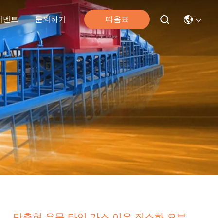
따옴표
이벤트
문의하기
맞춤형 우물 타입 가스 이온 질소화 오븐