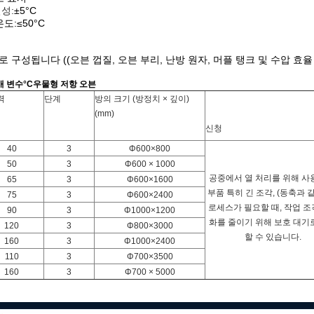
일성
:
±5°C
온도:≤50°C
 구성됩니다 ((오븐 껍질, 오븐 부리, 난방 원자, 머플 탱크 및 수압 효율
개 변수
°C
우물형 저항 오븐
력
단계
방의 크기 (방정치 × 깊이)
(mm)
신청
40
3
Φ600×800
50
3
Φ600 × 1000
공중에서 열 처리를 위해 사
65
3
Φ600×1600
부품 특히 긴 조각, (동축과 같
75
3
Φ600×2400
로세스가 필요할 때, 작업 조
90
3
Φ1000×1200
화를 줄이기 위해 보호 대기
120
3
Φ800×3000
할 수 있습니다.
160
3
Φ1000×2400
110
3
Φ700×3500
160
3
Φ700 × 5000