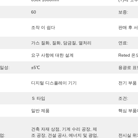
60
보증:
조작 이 쉽다
판매 후 서
가스 질화, 질화, 담금질, 열처리
연료:
요구 사항에 대한 설계
Reted 온
일성:
±5℃
용광로 표
디지털 디스플레이 기기
전기 부품
Ｓ 타입
조건:
일반 제품
핵심 부품
건축 자재 상점, 기계 수리 공장, 제
업:
조 공장, 건설 공사, 에너지 및 광업, 
전시실 위