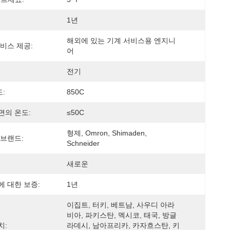
1년
해외에 있는 기계 서비스용 엔지니
비스 제공:
어
전기
도:
850C
면의 온도:
≤50C
형제, Omron, Shimaden, 
 브랜드:
Schneider
새로운
에 대한 보증:
1년
이집트, 터키, 베트남, 사우디 아라
비아, 파키스탄, 멕시코, 태국, 방글
치:
라데시, 남아프리카, 카자흐스탄, 키