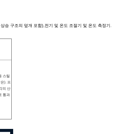
 상승 구조의 덮개 포함),전기 및 온도 조절기 및 온도 측정기.
용 스틸
은). 프
각의 산
로 통과