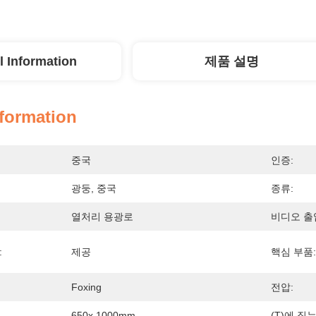
l Information
제품 설명
nformation
중국
인증:
광둥, 중국
종류:
열처리 용광로
비디오 출
:
제공
핵심 부품:
Foxing
전압:
650x 1000mm
(t)에 짓